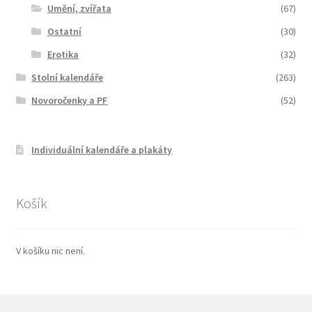
Umění, zvířata
(67)
Ostatní
(30)
Erotika
(32)
Stolní kalendáře
(263)
Novoročenky a PF
(52)
Individuální kalendáře a plakáty
Košík
V košíku nic není.