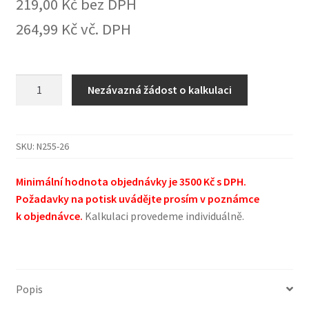
219,00
Kč
bez DPH
264,99
Kč
vč. DPH
Nástěnný
Nezávazná žádost o kalkulaci
kalendář
2026
-
SKU:
N255-26
Impressionism
množství
Minimální hodnota objednávky je 3500 Kč s DPH.
Požadavky na potisk uvádějte prosím v poznámce
k objednávce.
Kalkulaci provedeme individuálně.
Popis