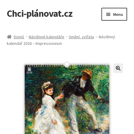
Chci-plánovat.cz
Přeskočit
Přejít
Menu
na
k
navigaci
obsahu
Úvodní stránka
webu
Domů
Nástěnné kalendáře
Umění, zvířata
Nástěnný
kalendář 2026 – Impressionism
Individuální kalendáře a plakáty
Kontakt
Košík
🔍
Můj účet
Shrnutí poptávky