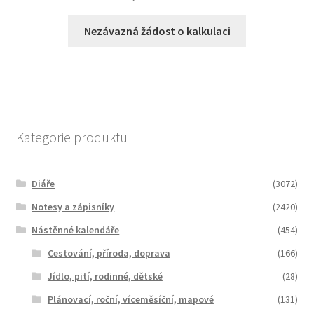
Nezávazná žádost o kalkulaci
Kategorie produktu
Diáře
(3072)
Notesy a zápisníky
(2420)
Nástěnné kalendáře
(454)
Cestování, příroda, doprava
(166)
Jídlo, pití, rodinné, dětské
(28)
Plánovací, roční, víceměsíční, mapové
(131)